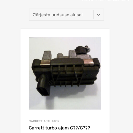
GARRETT ACTUATOR
Garrett turbo ajam G??/G???