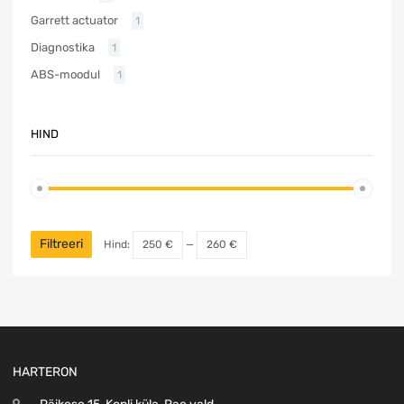
Garrett actuator
1
Diagnostika
1
ABS-moodul
1
HIND
Filtreeri
Hind:
250 €
—
260 €
HARTERON