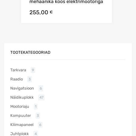
mehaanika koos elektrimootoriga
255,00
€
TOOTEKATEGOORIAD
Tarkvara
9
Raadio
3
Navigatsioon
6
Näidikuplokk
47
Mootoriaju
1
Kompuuter
3
Kliimapaneel
6
Juhtplokk
4