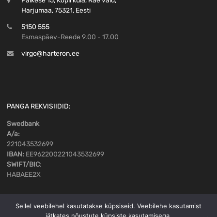
Päikese 15, Kopli küla, Rae vald,
Harjumaa, 75321, Eesti
5150 555
Esmaspäev-Reede 9.00 - 17.00
virgo@harteron.ee
PANGA REKVISIIDID:
Swedbank
A/a:
221043532699
IBAN:
EE962200221043532699
SWIFT/BIC
:
HABAEE2X
Sellel veebilehel kasutatakse küpsiseid. Veebilehe kasutamist
jätkates nõustute küpsiste kasutamisega.